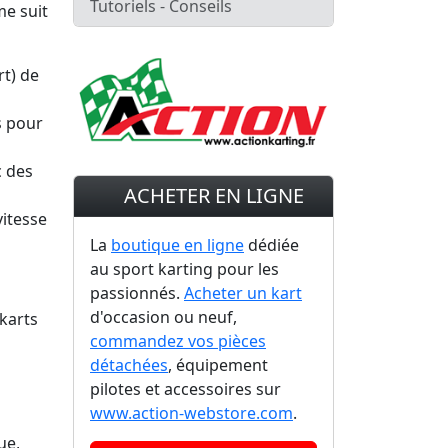
Tutoriels - Conseils
me suit
rt) de
s pour
c des
ACHETER EN LIGNE
vitesse
La
boutique en ligne
dédiée
au sport karting pour les
passionnés.
Acheter un kart
d'occasion ou neuf,
karts
commandez vos pièces
détachées
, équipement
pilotes et accessoires sur
www.action-webstore.com
.
ue,