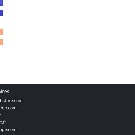
aires
ebstore.com
cher.com
r
t.fr
rope.com