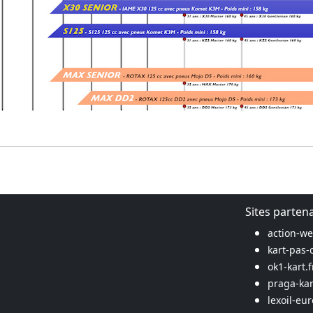
Sites parten
action-w
kart-pas-
ok1-kart.f
praga-kar
lexoil-eu