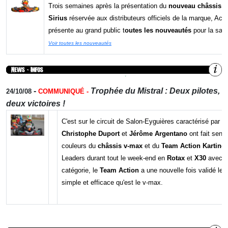
Trois semaines après la présentation du
nouveau châssis In
Sirius
réservée aux distributeurs officiels de la marque, Acti
présente au grand public t
outes les nouveautés
pour la sai
Voir toutes les nouveautés
-
Trophée du Mistral : Deux pilotes,
24/10/08
COMMUNIQUÉ -
deux victoires !
C'est sur le circuit de Salon-Eyguières caractérisé par 
Christophe Duport
et
Jérôme Argentano
ont fait sens
couleurs du
châssis v-max
et du
Team Action Karting
.
Leaders durant tout le week-end en
Rotax
et
X30
avec u
catégorie, le
Team Action
a une nouvelle fois validé le
simple et efficace qu'est le v-max.