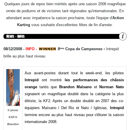
Quelques jours de repos bien mérités après une saison 2008 magnifique
ornée de podiums et de victoires tant régionales qu'internationales. En
attendant avec impatience la saison prochaine, toute l'équipe d'
Action
Karting
vous souhaite d'excellentes fêtes de fin d'année.
-
08/12/2008
-
INFO -
8
Copa de Campeones
Intrepid
ème
brille au plus haut niveau
Aux avant-postes durant tout le week-end, les pilotes
Intrepid
ont montré
les performances des châssis
orange
tantis que
Brandon Maïsano
et
Norman Nato
signaient un magnifique doublé dans la catégorie la plus
élitiste, la KF2. Après un double doublé en 2007 des co-
équipiers Maïsano / Del Rio et Nato / Iglésias,
Intrepid
© photo
termine encore au plus haut niveau pour clôturer la saison
KSP.fr
internationale 2008.
Brandon