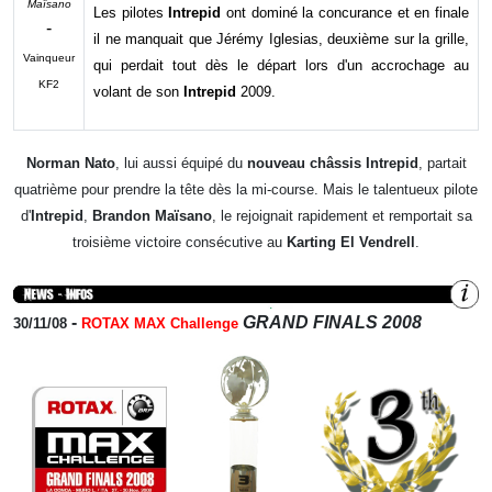
Maïsano
Les pilotes
Intrepid
ont dominé la concurance et en finale
-
il ne manquait que Jérémy Iglesias, deuxième sur la grille,
Vainqueur
qui perdait tout dès le départ lors d'un accrochage au
KF2
volant de son
Intrepid
2009.
Norman Nato
, lui aussi équipé du
nouveau châssis Intrepid
, partait
quatrième pour prendre la tête dès la mi-course. Mais le talentueux pilote
d'
Intrepid
,
Brandon Maïsano
, le rejoignait rapidement et remportait sa
troisième victoire consécutive au
Karting El Vendrell
.
-
GRAND FINALS 2008
30/11/08
ROTAX MAX Challenge