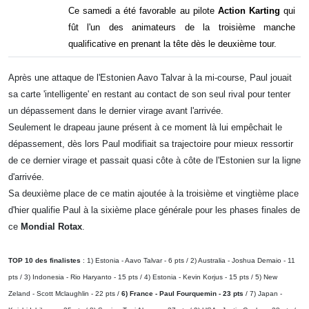
Ce samedi a été favorable au pilote
Action
Karting
qui
fût l'un des animateurs de la troisième manche
qualificative en prenant la tête dès le deuxième tour.
Après une attaque de l'Estonien Aavo Talvar à la mi-course, Paul jouait
sa carte 'intelligente' en restant au contact de son seul rival pour tenter
un dépassement dans le dernier virage avant l'arrivée.
Seulement le drapeau jaune présent à ce moment là lui empêchait le
dépassement, dès lors Paul modifiait sa trajectoire pour mieux ressortir
de ce dernier virage et passait quasi côte à côte de l'Estonien sur la ligne
d'arrivée.
Sa deuxième place de ce matin ajoutée à la troisième et vingtième place
d'hier qualifie Paul à la sixième place générale pour les phases finales de
ce
Mondial Rotax
.
TOP 10 des finalistes
: 1) Estonia - Aavo Talvar - 6 pts / 2) Australia - Joshua Demaio - 11
pts / 3) Indonesia - Rio Haryanto - 15 pts / 4) Estonia - Kevin Korjus - 15 pts / 5) New
Zeland - Scott Mclaughlin - 22 pts /
6) France - Paul Fourquemin - 23 pts
/ 7) Japan -