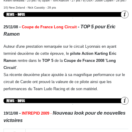
Keishi Ishikawa - 25 pts / 8) Spain - Toni Alarcon - 27 pts / 9) USA - Justin Coplen - 28 pts /
10) New Zeland - Nick Cassidy - 28 pts
-
-
TOP 5 pour Eric
25/11/08
Coupe de France Long Circuit
Ramon
Auteur d'une prestation remarquée sur le circuit Lyonnais en ayant
terminé deuxième de cette épreuve, le
pilote Action Karting Eric
Ramon
rentre dans le
TOP 5
de la
Coupe de France 2008 'Long
Circuit'
.
Sa récente deuxième place ajoutée à sa magnifique performance sur le
circuit de Carole ont prouvé la valeure de ce pilote ainsi que les
performances du Team Ludo Racing et de son matériel.
-
Nouveau look pour de nouvelles
19/11/08
INTREPID 2009
-
victoires