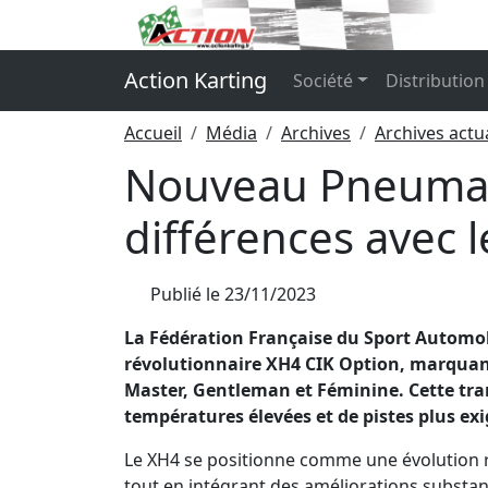
Panneau de gestion des cookies
Action Karting
Société
Distribution
Accueil
Média
Archives
Archives actu
Nouveau Pneumat
différences avec 
Publié le
23/11/2023
La Fédération Française du Sport Automo
révolutionnaire XH4 CIK Option, marquant 
Master, Gentleman et Féminine. Cette tra
températures élevées et de pistes plus ex
Le XH4 se positionne comme une évolution 
tout en intégrant des améliorations substant