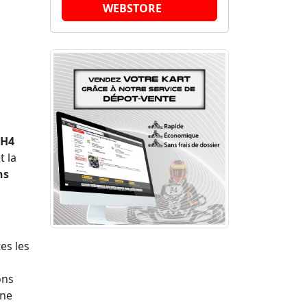
WEBSTORE
XH4
t la
ns
es les
ons
une