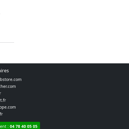
e
aires
ebstore.com
cher.com
r
t.fr
rope.com
fr
ient :
04 78 40 05 05