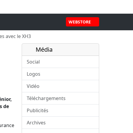
WEBSTORE
s avec le XH3
Média
Social
Logos
Vidéo
Téléchargements
nior,
s de
Publicités
Archives
durance
.