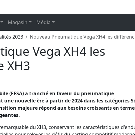
Magasin
Média
alités 2023
Nouveau Pneumatique Vega XH4 les différence
ique Vega XH4 les
le XH3
bile (FFSA) a tranché en faveur du pneumatique
une nouvelle ère à partir de 2024 dans les catégories Sé
nsition majeure répond aux besoins croissants en terme
igeantes.
remarquable du XH3, conservant les caractéristiques d'en
ielles pour relever les défis du karting compétitif moderne