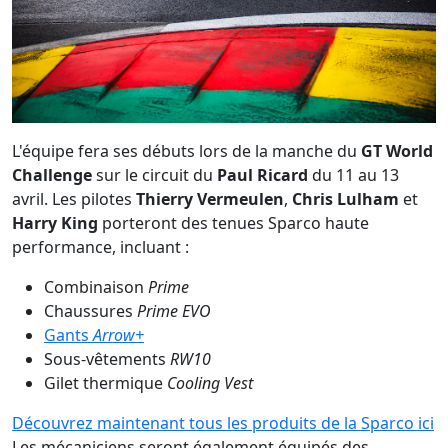
L'équipe fera ses débuts lors de la manche du
GT World
Challenge
sur le circuit du
Paul Ricard
du 11 au 13
avril. Les pilotes
Thierry Vermeulen
,
Chris Lulham
et
Harry King
porteront des tenues Sparco haute
performance, incluant :
Combinaison
Prime
Chaussures
Prime EVO
Gants
Arrow+
Sous-vêtements
RW10
Gilet thermique
Cooling Vest
Découvrez maintenant tous les produits de la Sparco ici
Les mécaniciens seront également équipés des