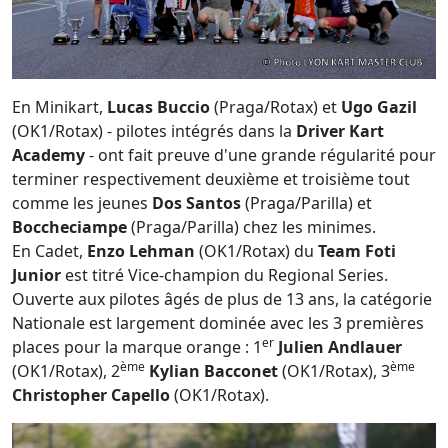
En Minikart,
Lucas Buccio
(Praga/Rotax) et
Ugo Gazil
(OK1/Rotax) - pilotes intégrés dans la
Driver Kart
Academy
- ont fait preuve d'une grande régularité pour
terminer respectivement deuxième et troisième tout
comme les jeunes
Dos Santos
(Praga/Parilla) et
Boccheciampe
(Praga/Parilla) chez les minimes.
En Cadet,
Enzo Lehman
(OK1/Rotax) du
Team Foti
Junior
est titré Vice-champion du Regional Series.
Ouverte aux pilotes âgés de plus de 13 ans, la catégorie
Nationale est largement dominée avec les 3 premières
er
places pour la marque orange : 1
Julien Andlauer
ème
ème
(OK1/Rotax), 2
Kylian Bacconet
(OK1/Rotax), 3
Christopher Capello
(OK1/Rotax).