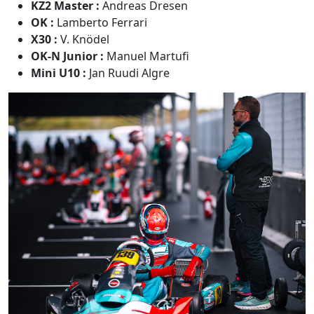
KZ2 Master :
Andreas Dresen
OK :
Lamberto Ferrari
X30 :
V. Knödel
OK-N Junior :
Manuel Martufi
Mini U10 :
Jan Ruudi Algre