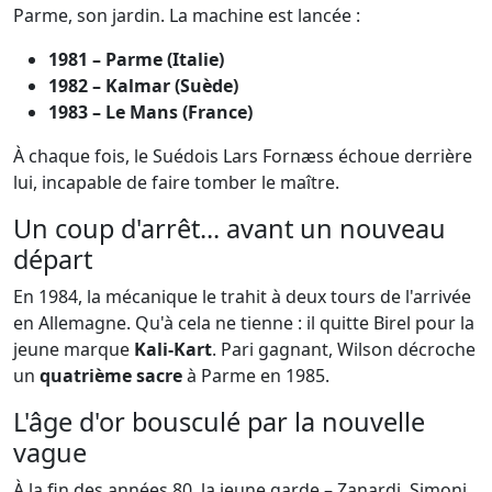
Parme, son jardin. La machine est lancée :
1981 – Parme (Italie)
1982 – Kalmar (Suède)
1983 – Le Mans (France)
À chaque fois, le Suédois Lars Fornæss échoue derrière
lui, incapable de faire tomber le maître.
Un coup d'arrêt... avant un nouveau
départ
En
1984
, la mécanique le trahit à deux tours de l'arrivée
en Allemagne. Qu'à cela ne tienne : il quitte Birel pour la
jeune marque
Kali-Kart
. Pari gagnant, Wilson décroche
un
quatrième sacre
à Parme en
1985
.
L'âge d'or bousculé par la nouvelle
vague
À la fin des années 80, la jeune garde –
Zanardi
, Simoni,